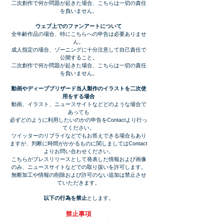
二次創作で何か問題が起きた場合、こちらは一切の責任
を負いません。
ウェブ上でのファンアートについて
全年齢作品の場合、特にこちらへの申告は必要ありませ
ん。
成人指定の場合、ゾーニングに十分注意して自己責任で
公開すること。
二次創作で何か問題が起きた場合、こちらは一切の責任
を負いません。
動画やディープブリザード当人製作のイラストを
二次使
用をする場合
動画、イラスト、ニュースサイトなどどのような場合で
あっても
必ずどのように利用したいのかの申告をContactより行っ
てください。
​ツイッターのリプライなどでもお答えできる場合もあり
ますが、判断に時間がかかるものに関しましてはContact
よりお問い合わせください。
こちらがプレスリリースとして発表した情報および画像
のみ、ニュースサイトなどでの取り扱いを許可します。
無断加工や情報の削除および許可のない追加は禁止させ
ていただきます。
以下の行為を禁止
とします。
禁止事項