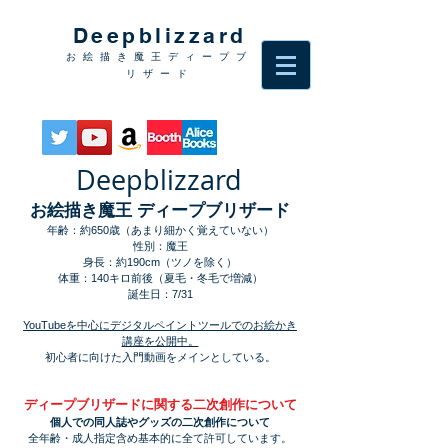
Deepblizzard
お絵描き魔王ディープブ
リザード
Deepblizzard
お絵描き魔王 ディープブリザード
年齢：約650歳（あまり細かく覚えていない）
性別：魔王
身長：約190cm（ツノを除く）
体重：140キロ前後（夏毛・冬毛で増減）
​誕生日：7/31
YouTubeを中心にデジタルペイントツールでのお絵かき
講座を公開中。
初心者に向けた入門動画をメインとしている。
ディープブリザードに関する二次創作について
個人での同人誌やグッズの二次創作について
全年齢・成人指定含め基本的に全て許可しています。